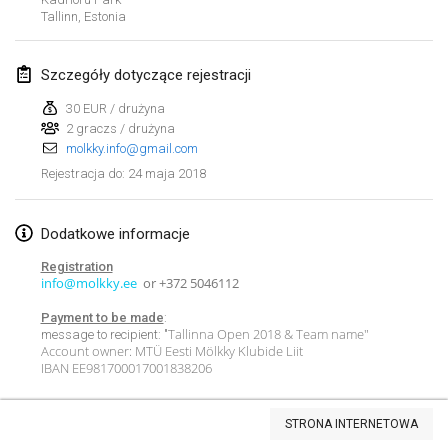
Tallinn
,
Estonia
Lumi Mölkky
3 lut 2018
|
Finlandia
Szczegóły dotyczące rejestracji
Tournoi de la St Valentin
30 EUR / drużyna
10 lut 2018
|
Francja
2 graczs / drużyna
molkky.info@gmail.com
Faschings-Mölkky
24 maja 2018
Rejestracja do
:
11 lut 2018
|
Niemcy
Dodatkowe informacje
Rakovnické mölkkování
Registration
24 lut 2018
|
Czechy
info@molkky.ee
or +372 5046112
SM HalliMölkky - Finnish Championship
Payment to be made
:
Tallinna Open 2018 & Team name"
message to recipient: "
24 lut 2018
|
Finlandia
Account owner: MTÜ Eesti Mölkky Klubide Liit
IBAN EE981700017001838206
Tournoi de l'ASSER
Lista widoku
24 lut 2018
|
Francja
STRONA INTERNETOWA
Wyświetlanie
243
turniejów
Kuratorowany przez
Mölkk Your World