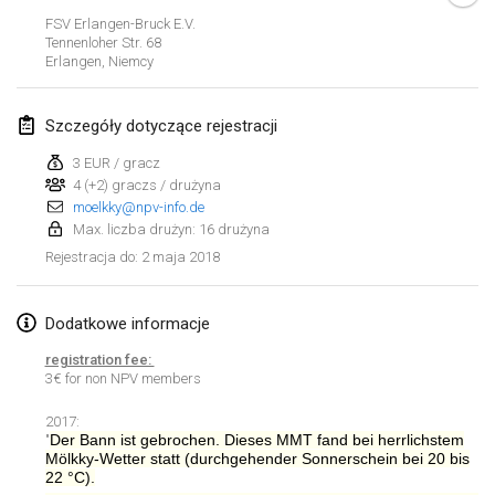
FSV Erlangen-Bruck E.V.
Lumi Mölkky
Tennenloher Str. 68
3 lut 2018
|
Finlandia
Erlangen
,
Niemcy
Tournoi de la St Valentin
Szczegóły dotyczące rejestracji
10 lut 2018
|
Francja
3 EUR / gracz
4 (+2) graczs / drużyna
Faschings-Mölkky
moelkky@npv-info.de
11 lut 2018
|
Niemcy
Max. liczba drużyn: 16 drużyna
2 maja 2018
Rejestracja do
:
Rakovnické mölkkování
24 lut 2018
|
Czechy
Dodatkowe informacje
SM HalliMölkky - Finnish Championship
registration fee:
24 lut 2018
|
Finlandia
3€ for non NPV members
2017:
Tournoi de l'ASSER
Lista widoku
Der Bann ist gebrochen. Dieses MMT fand bei herrlichstem
"
24 lut 2018
|
Francja
Mölkky-Wetter statt (durchgehender Sonnerschein bei 20 bis
22 °C).
Wyświetlanie
243
turniejów
Kuratorowany przez
Mölkk Your World