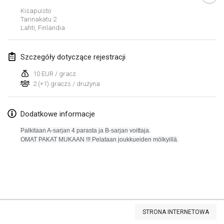
Kisapuisto
Lumi Mölkky
Tarinakatu
2
3 lut 2018
|
Finlandia
Lahti
,
Finlandia
Tournoi de la St Valentin
Szczegóły dotyczące rejestracji
10 lut 2018
|
Francja
10 EUR / gracz
2 (+1) graczs / drużyna
Faschings-Mölkky
11 lut 2018
|
Niemcy
Dodatkowe informacje
Rakovnické mölkkování
Palkitaan A-sarjan 4 parasta ja B-sarjan voittaja.
24 lut 2018
|
Czechy
OMAT PAKAT MUKAAN !!!
Pelataan joukkueiden mölkyillä.
SM HalliMölkky - Finnish Championship
24 lut 2018
|
Finlandia
Tournoi de l'ASSER
Lista widoku
24 lut 2018
|
Francja
STRONA INTERNETOWA
Wyświetlanie
243
turniejów
Kuratorowany przez
Mölkk Your World