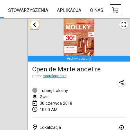
STOWARZYSZENIA
APLIKACJA
O NAS
styczeń 2018
Open des rois de Mölkky
21 sty 2018
|
Francja
Archiwizowany
Individuel du Garo
Open de Martelandelire
21 sty 2018
|
Francja
przez
martelandelire
Tournoi d'Hiver
27 sty 2018
|
Francja
Turniej Lokalny
Żwir
Tournoi de Mölkky - Lesfous Dubâtonvaigeois
30 czerwca 2018
10:00 AM
27 sty 2018
|
Francja
luty 2018
Lokalizacja