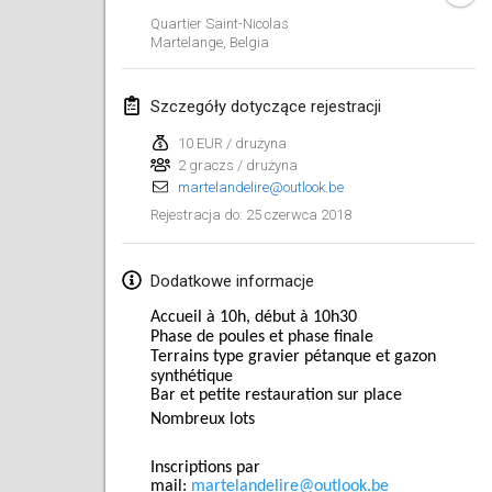
Quartier Saint-Nicolas
Lumi Mölkky
Martelange
,
Belgia
3 lut 2018
|
Finlandia
Szczegóły dotyczące rejestracji
Tournoi de la St Valentin
10 lut 2018
|
Francja
10 EUR / drużyna
2 graczs / drużyna
martelandelire@outlook.be
Faschings-Mölkky
25 czerwca 2018
Rejestracja do
:
11 lut 2018
|
Niemcy
Rakovnické mölkkování
Dodatkowe informacje
24 lut 2018
|
Czechy
Accueil à 10h, début à 10h30
Phase de poules et phase finale
SM HalliMölkky - Finnish Championship
Terrains type gravier pétanque et gazon
24 lut 2018
|
Finlandia
synthétique
Bar et petite restauration sur place
Nombreux lots
Tournoi de l'ASSER
24 lut 2018
|
Francja
Inscriptions par
mail:
martelandelire@outlook.be