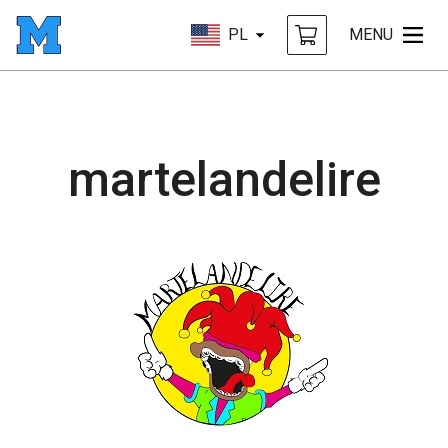
PL
MENU
martelandelire