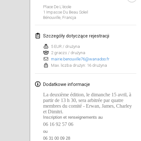
Place De L'école
Lumi Mölkky
1 Impasse Du Beau Soleil
3 lut 2018
|
Finlandia
Bénouville
,
Francja
Tournoi de la St Valentin
Szczegóły dotyczące rejestracji
10 lut 2018
|
Francja
5 EUR / drużyna
2 graczs / drużyna
Faschings-Mölkky
mairie.benouville76@wanadoo.fr
11 lut 2018
|
Niemcy
Max. liczba drużyn: 16 drużyna
Rakovnické mölkkování
Dodatkowe informacje
24 lut 2018
|
Czechy
La deuxième édition, le dimanche 15 avril, à
SM HalliMölkky - Finnish Championship
partir de 13 h 30, sera arbitrée par quatre
membres du comité - Erwan, James, Charley
24 lut 2018
|
Finlandia
et Dimitri.
Inscription et renseignements au
Tournoi de l'ASSER
06 16 92 57 06
24 lut 2018
|
Francja
ou
06 31 00 09 28