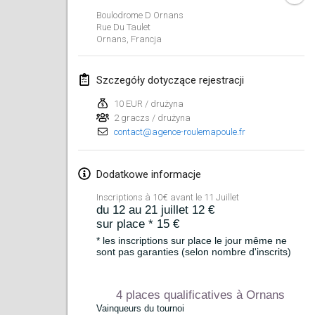
Boulodrome D Ornans
Lumi Mölkky
Rue Du Taulet
3 lut 2018
|
Finlandia
Ornans
,
Francja
Tournoi de la St Valentin
Szczegóły dotyczące rejestracji
10 lut 2018
|
Francja
10 EUR / drużyna
2 graczs / drużyna
Faschings-Mölkky
contact@agence-roulemapoule.fr
11 lut 2018
|
Niemcy
Rakovnické mölkkování
Dodatkowe informacje
24 lut 2018
|
Czechy
Inscriptions à 10€ avant le 11 Juillet
du 12 au 21 juillet 12 €
sur place * 15 €
SM HalliMölkky - Finnish Championship
24 lut 2018
|
Finlandia
* les inscriptions sur place le jour même ne
sont pas garanties (selon nombre d'inscrits)
Tournoi de l'ASSER
24 lut 2018
|
Francja
4 places qualificatives à Ornans
Vainqueurs du tournoi