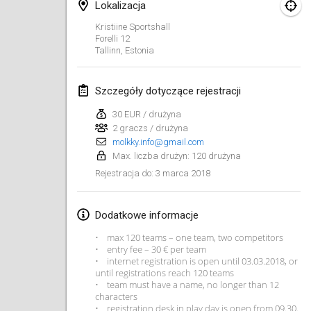
Lokalizacja
Lumi Mölkky
Kristiine Sportshall
3 lut 2018
|
Finlandia
Forelli
12
Tallinn
,
Estonia
Tournoi de la St Valentin
10 lut 2018
|
Francja
Szczegóły dotyczące rejestracji
30 EUR / drużyna
Faschings-Mölkky
2 graczs / drużyna
11 lut 2018
|
Niemcy
molkky.info@gmail.com
Max. liczba drużyn: 120 drużyna
Rakovnické mölkkování
3 marca 2018
Rejestracja do
:
24 lut 2018
|
Czechy
Dodatkowe informacje
SM HalliMölkky - Finnish Championship
• max 120 teams – one team, two competitors
24 lut 2018
|
Finlandia
• entry fee – 30 € per team
• internet registration is open until 03.03.2018, or
Tournoi de l'ASSER
until registrations reach 120 teams
• team must have a name, no longer than 12
24 lut 2018
|
Francja
characters
• registration desk in play day is open from 09.30.