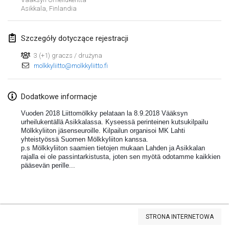
Asikkala
,
Finlandia
Lumi Mölkky
3 lut 2018
|
Finlandia
Szczegóły dotyczące rejestracji
Tournoi de la St Valentin
3 (+1) graczs / drużyna
10 lut 2018
|
Francja
molkkyliitto@molkkyliitto.fi
Faschings-Mölkky
Dodatkowe informacje
11 lut 2018
|
Niemcy
Vuoden 2018 Liittomölkky pelataan la 8.9.2018 Vääksyn
urheilukentällä Asikkalassa. Kyseessä perinteinen kutsukilpailu
Rakovnické mölkkování
Mölkkyliiton jäsenseuroille. Kilpailun organisoi MK Lahti
24 lut 2018
|
Czechy
yhteistyössä Suomen Mölkkyliiton kanssa.
p.s Mölkkyliiton saamien tietojen mukaan Lahden ja Asikkalan
rajalla ei ole passintarkistusta, joten sen myötä odotamme kaikkien
SM HalliMölkky - Finnish Championship
pääsevän perille...
24 lut 2018
|
Finlandia
Tournoi de l'ASSER
Lista widoku
24 lut 2018
|
Francja
STRONA INTERNETOWA
Wyświetlanie
243
turniejów
Kuratorowany przez
Mölkk Your World