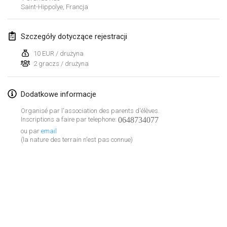
Saint-Hippolye
,
Francja
Lumi Mölkky
3 lut 2018
|
Finlandia
Szczegóły dotyczące rejestracji
Tournoi de la St Valentin
10 EUR / drużyna
10 lut 2018
|
Francja
2 graczs / drużyna
Faschings-Mölkky
Dodatkowe informacje
11 lut 2018
|
Niemcy
Organisé par l'association des parents d'élèves.
Inscriptions a faire par telephone:
0648734077
Rakovnické mölkkování
ou par
email
24 lut 2018
|
Czechy
(la nature des terrain n'est pas connue)
SM HalliMölkky - Finnish Championship
24 lut 2018
|
Finlandia
Tournoi de l'ASSER
Lista widoku
24 lut 2018
|
Francja
Wyświetlanie
243
turniejów
Kuratorowany przez
Mölkk Your World