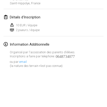
Saint-Hippolye
,
France
Lumi Mölkky
3 févr. 2018
|
Finlande
Détails d'Inscription
Tournoi de la St Valentin
10 EUR / équipe
10 févr. 2018
|
France
2 joueurs / équipe
Faschings-Mölkky
Information Additionnelle
11 févr. 2018
|
Allemagne
Organisé par l'association des parents d'élèves.
Inscriptions a faire par telephone:
0648734077
Rakovnické mölkkování
ou par
email
24 févr. 2018
|
République tchèque
(la nature des terrain n'est pas connue)
SM HalliMölkky - Finnish Championship
24 févr. 2018
|
Finlande
Tournoi de l'ASSER
Afficher la liste
24 févr. 2018
|
France
Montrant
243
tournois
Maintenu par
Mölkk Your World