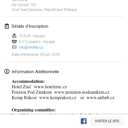
Na Výsluní 752
Lumi Mölkky
Zruč Nad Sázavou
,
République Tchèque
3 févr. 2018
|
Finlande
Détails d'Inscription
Tournoi de la St Valentin
10 févr. 2018
|
France
70 EUR / équipe
3 (+1) joueurs / équipe
info@molkky.cz
Faschings-Mölkky
30 juin 2018
Date d'échéance
:
11 févr. 2018
|
Allemagne
Rakovnické mölkkování
Information Additionnelle
24 févr. 2018
|
République tchèque
Accommodation:
Hotel Zruč www.hotelzruc.cz
SM HalliMölkky - Finnish Championship
Penzion Pod Zámkem www.pemzion-podzamkem.cz
Kemp Rákosí www.kemprakosi.cz or www.airbnb.cz
24 févr. 2018
|
Finlande
Organizing committee:
Tournoi de l'ASSER
Afficher la liste
Leoš Fiala chairman
leos.fiala@volny.cz
24 févr. 2018
|
France
Dagmar Fialová tournament director
VISITER LE SITE
Montrant
243
tournois
dagmar.fialova1@seznam.cz
Maintenu par
Mölkk Your World