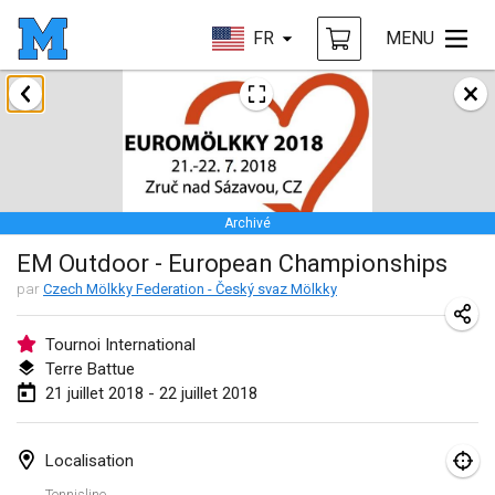
FR
MENU
janvier 2018
Open des rois de Mölkky
21 janv. 2018
|
France
Archivé
Individuel du Garo
EM Outdoor - European Championships
21 janv. 2018
|
France
par
Czech Mölkky Federation - Český svaz Mölkky
Tournoi d'Hiver
27 janv. 2018
|
France
Tournoi International
Terre Battue
Tournoi de Mölkky - Lesfous Dubâtonvaigeois
21 juillet 2018 - 22 juillet 2018
27 janv. 2018
|
France
Localisation
février 2018
Tennisline