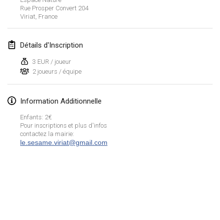
Rue Prosper Convert
204
Lumi Mölkky
Viriat
,
France
3 févr. 2018
|
Finlande
Détails d'Inscription
Tournoi de la St Valentin
10 févr. 2018
|
France
3 EUR / joueur
2 joueurs / équipe
Faschings-Mölkky
11 févr. 2018
|
Allemagne
Information Additionnelle
Enfants: 2€
Rakovnické mölkkování
Pour inscriptions et plus d'infos
24 févr. 2018
|
République tchèque
contactez la mairie:
le.sesame.viriat@gmail.com
SM HalliMölkky - Finnish Championship
24 févr. 2018
|
Finlande
Tournoi de l'ASSER
Afficher la liste
24 févr. 2018
|
France
Montrant
243
tournois
Maintenu par
Mölkk Your World