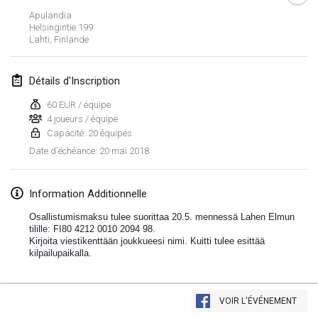
Apulandia
Lumi Mölkky
Helsingintie
199
3 févr. 2018
|
Finlande
Lahti
,
Finlande
Tournoi de la St Valentin
Détails d'Inscription
10 févr. 2018
|
France
60 EUR / équipe
4 joueurs / équipe
Faschings-Mölkky
Capacité: 20 équipes
11 févr. 2018
|
Allemagne
20 mai 2018
Date d'échéance
:
Rakovnické mölkkování
24 févr. 2018
|
République tchèque
Information Additionnelle
Osallistumismaksu tulee suorittaa 20.5. mennessä Lahen Elmun
SM HalliMölkky - Finnish Championship
tilille: FI80 4212 0010 2094 98.
Kirjoita viestikenttään joukkueesi nimi. Kuitti tulee esittää
24 févr. 2018
|
Finlande
kilpailupaikalla.
Tournoi de l'ASSER
Afficher la liste
24 févr. 2018
|
France
VOIR L'ÉVÉNEMENT
Montrant
243
tournois
Maintenu par
Mölkk Your World