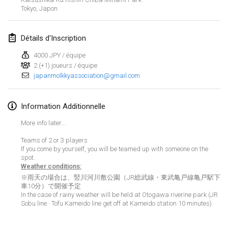
Tokyo
,
Japon
Lumi Mölkky
3 févr. 2018
|
Finlande
Détails d'Inscription
Tournoi de la St Valentin
4000 JPY / équipe
10 févr. 2018
|
France
2 (+1) joueurs / équipe
japanmolkkyassociation@gmail.com
Faschings-Mölkky
11 févr. 2018
|
Allemagne
Information Additionnelle
More info later...
Rakovnické mölkkování
24 févr. 2018
|
République tchèque
Teams of 2 or 3 players
If you come by yourself, you will be teamed up with someone on the
spot.
SM HalliMölkky - Finnish Championship
Weather conditions:
24 févr. 2018
|
Finlande
※雨天の場合は、竪川河川敷公園（JR総武線・東武亀戸線亀戸駅下
車10分）で開催予定
In the case of rainy weather will be held at Otogawa riverine park (JR
Tournoi de l'ASSER
Afficher la liste
Sobu line · Tofu Kameido line get off at Kameido station 10 minutes)
24 févr. 2018
|
France
Montrant
243
tournois
Maintenu par
Mölkk Your World