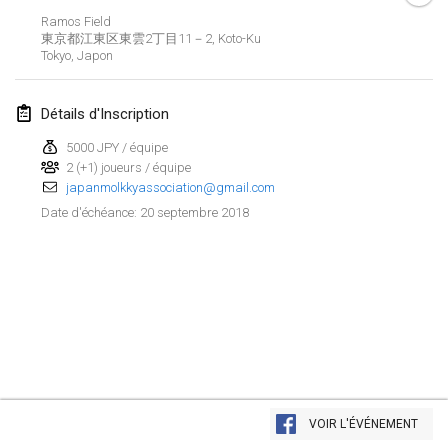
Ramos Field
Lumi Mölkky
東京都江東区東雲2丁目11－2, Koto-Ku
3 févr. 2018
|
Finlande
Tokyo
,
Japon
Tournoi de la St Valentin
Détails d'Inscription
10 févr. 2018
|
France
5000 JPY / équipe
2 (+1) joueurs / équipe
Faschings-Mölkky
japanmolkkyassociation@gmail.com
11 févr. 2018
|
Allemagne
20 septembre 2018
Date d'échéance
:
Rakovnické mölkkování
24 févr. 2018
|
République tchèque
SM HalliMölkky - Finnish Championship
24 févr. 2018
|
Finlande
Tournoi de l'ASSER
Afficher la liste
24 févr. 2018
|
France
VOIR L'ÉVÉNEMENT
Montrant
243
tournois
Maintenu par
Mölkk Your World