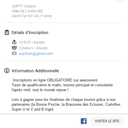
ASPTT Orleans
Lumi Mölkky
Allée De Limère
282
3 févr. 2018
|
Finlande
Saint-Cyr-En-Val
,
France
Tournoi de la St Valentin
Détails d'Inscription
10 févr. 2018
|
France
10 EUR / équipe
2 joueurs / équipe
Faschings-Mölkky
aspttom@gmail.com
11 févr. 2018
|
Allemagne
Rakovnické mölkkování
Information Additionnelle
24 févr. 2018
|
République tchèque
Inscriptions en ligne OBLIGATOIRE sur weezevent
Tours de qualification le matin, tournoi principal et consolante
l'après midi, tout le monde rejoue !
SM HalliMölkky - Finnish Championship
24 févr. 2018
|
Finlande
Lots à gagner pour les finalistes de chaque tournoi grâce à nos
partenaires (la Bonne Pioche, la Brasserie des Ecluses, Cartoflex,
Super U et V and B Ingré
Tournoi de l'ASSER
Afficher la liste
24 févr. 2018
|
France
Buvette (bière artisanale !) et sandwichs sur place
VISITER LE SITE
Montrant
243
tournois
Maintenu par
Mölkk Your World