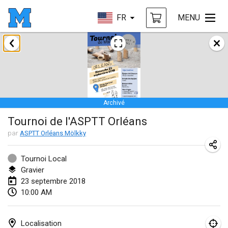
FR
MENU
janvier 2018
Open des rois de Mölkky
21 janv. 2018
|
France
Archivé
Individuel du Garo
Tournoi de l'ASPTT Orléans
21 janv. 2018
|
France
par
ASPTT Orléans Mölkky
Tournoi d'Hiver
27 janv. 2018
|
France
Tournoi Local
Gravier
Tournoi de Mölkky - Lesfous Dubâtonvaigeois
23 septembre 2018
10:00 AM
27 janv. 2018
|
France
février 2018
Localisation