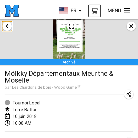
FR
MENU
janvier 2018
Open des rois de Mölkky
21 janv. 2018
|
France
Archivé
Individuel du Garo
Mölkky Départementaux Meurthe &
21 janv. 2018
|
France
Moselle
Tournoi d'Hiver
par
Les Chardons de bois - Wood Game
27 janv. 2018
|
France
Tournoi Local
Tournoi de Mölkky - Lesfous Dubâtonvaigeois
Terre Battue
10 juin 2018
27 janv. 2018
|
France
10:00 AM
février 2018