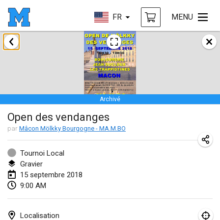
FR
MENU
janvier 2018
Open des rois de Mölkky
21 janv. 2018
|
France
Archivé
Individuel du Garo
Open des vendanges
21 janv. 2018
|
France
par
Mâcon Mölkky Bourgogne - MA.M.BO
Tournoi d'Hiver
27 janv. 2018
|
France
Tournoi Local
Gravier
Tournoi de Mölkky - Lesfous Dubâtonvaigeois
15 septembre 2018
9:00 AM
27 janv. 2018
|
France
février 2018
Localisation