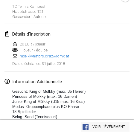
TC Tennis Kampush
Lumi Mölkky
Hauptstrasse
121
3 févr. 2018
|
Finlande
Gossendorf
,
Autriche
Tournoi de la St Valentin
Détails d'Inscription
10 févr. 2018
|
France
20 EUR / joueur
1 joueur / équipe
Faschings-Mölkky
moelkkynators.graz@gmx.at
11 févr. 2018
|
Allemagne
31 juillet 2018
Date d'échéance
:
Rakovnické mölkkování
24 févr. 2018
|
République tchèque
Information Additionnelle
Gesucht: King of Mölkky (max. 36 Herren)
SM HalliMölkky - Finnish Championship
Princess of Mölkky (max. 16 Damen)
Junior-King of Mölkky (U15 max. 16 Kids)
24 févr. 2018
|
Finlande
Modus: Gruppenphase plus KO-Phase
18 Spielfelder
Tournoi de l'ASSER
Belag: Sand (Tenniscourt)
Afficher la liste
Nenngeld:
24 févr. 2018
|
France
Herren 20€
VOIR L'ÉVÉNEMENT
Montrant
243
tournois
Damen 15€
Maintenu par
Mölkk Your World