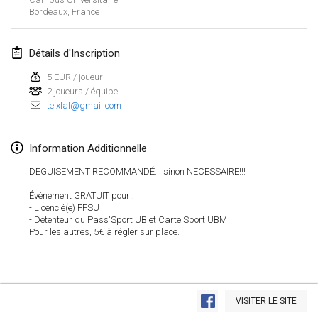
Bordeaux
,
France
Lumi Mölkky
3 févr. 2018
|
Finlande
Détails d'Inscription
Tournoi de la St Valentin
5 EUR / joueur
10 févr. 2018
|
France
2 joueurs / équipe
teixlal@gmail.com
Faschings-Mölkky
11 févr. 2018
|
Allemagne
Information Additionnelle
DEGUISEMENT RECOMMANDÉ... sinon NECESSAIRE!!!
Rakovnické mölkkování
24 févr. 2018
|
République tchèque
Événement GRATUIT pour :
- Licencié(e) FFSU
- Détenteur du Pass'Sport UB et Carte Sport UBM
SM HalliMölkky - Finnish Championship
Pour les autres, 5€ à régler sur place.
24 févr. 2018
|
Finlande
Tournoi de l'ASSER
Afficher la liste
24 févr. 2018
|
France
VISITER LE SITE
Montrant
243
tournois
Maintenu par
Mölkk Your World