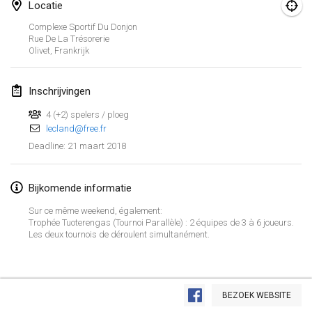
Locatie
Lumi Mölkky
Complexe Sportif Du Donjon
3 feb. 2018
|
Finland
Rue De La Trésorerie
Olivet
,
Frankrijk
Tournoi de la St Valentin
10 feb. 2018
|
Frankrijk
Inschrijvingen
4 (+2) spelers / ploeg
Faschings-Mölkky
lecland@free.fr
11 feb. 2018
|
Duitsland
21 maart 2018
Deadline
:
Rakovnické mölkkování
Bijkomende informatie
24 feb. 2018
|
Tsjechië
Sur ce même weekend, également:
SM HalliMölkky - Finnish Championship
Trophée Tuoterengas (Tournoi Parallèle) : 2 équipes de 3 à 6 joueurs.
Les deux tournois de déroulent simultanément.
24 feb. 2018
|
Finland
Tournoi de l'ASSER
Weergave lijst
24 feb. 2018
|
Frankrijk
BEZOEK WEBSITE
243
tornooien weergegeven
Samengesteld door
Mölkk Your World