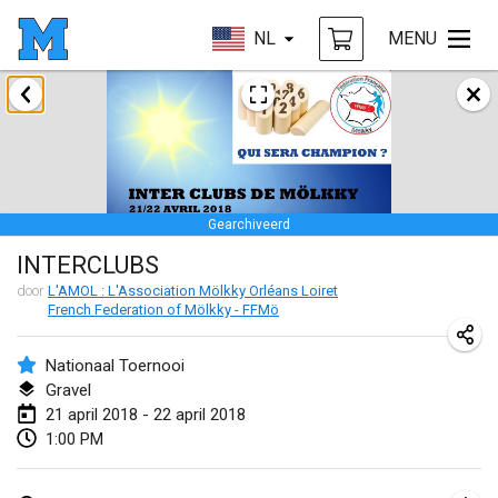
NL
MENU
januari 2018
Open des rois de Mölkky
21 jan. 2018
|
Frankrijk
Gearchiveerd
Individuel du Garo
INTERCLUBS
21 jan. 2018
|
Frankrijk
door
L'AMOL : L'Association Mölkky Orléans Loiret
French Federation of Mölkky - FFMö
Tournoi d'Hiver
27 jan. 2018
|
Frankrijk
Nationaal Toernooi
Gravel
Tournoi de Mölkky - Lesfous Dubâtonvaigeois
21 april 2018 - 22 april 2018
27 jan. 2018
|
Frankrijk
1:00 PM
februari 2018