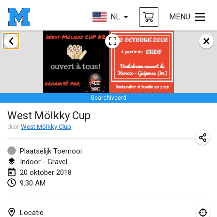
NL
MENU
januari 2018
Open des rois de Mölkky
21 jan. 2018
|
Frankrijk
Gearchiveerd
Individuel du Garo
West Mölkky Cup
21 jan. 2018
|
Frankrijk
door
West Mölkky Club
Tournoi d'Hiver
27 jan. 2018
|
Frankrijk
Plaatselijk Toernooi
Indoor - Gravel
Tournoi de Mölkky - Lesfous Dubâtonvaigeois
20 oktober 2018
9:30 AM
27 jan. 2018
|
Frankrijk
februari 2018
Locatie