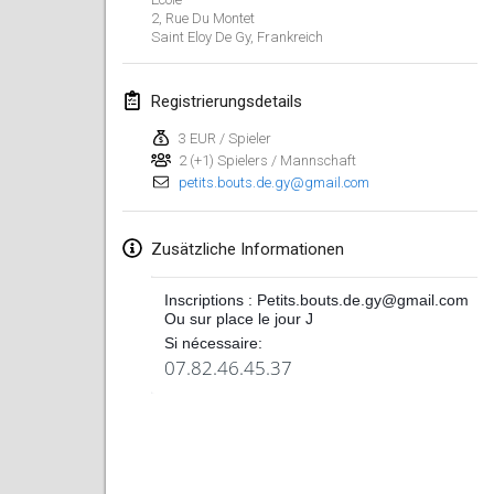
2, Rue Du Montet
Lumi Mölkky
Saint Eloy De Gy
,
Frankreich
3. Feb. 2018
|
Finnland
Registrierungsdetails
Tournoi de la St Valentin
10. Feb. 2018
|
Frankreich
3 EUR / Spieler
2 (+1) Spielers / Mannschaft
petits.bouts.de.gy@gmail.com
Faschings-Mölkky
11. Feb. 2018
|
Deutschland
Zusätzliche Informationen
Rakovnické mölkkování
24. Feb. 2018
|
Tschechische
Inscriptions : Petits.bouts.de.gy@gmail.com
Ou sur place le jour J
Republik
Si nécessaire:
07.82.46.45.37
SM HalliMölkky - Finnish Championship
24. Feb. 2018
|
Finnland
Tournoi de l'ASSER
24. Feb. 2018
|
Frankreich