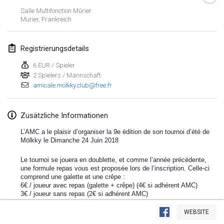
Salle Multifonction Mûrier
Lumi Mölkky
Murier
,
Frankreich
3. Feb. 2018
|
Finnland
Registrierungsdetails
Tournoi de la St Valentin
10. Feb. 2018
|
Frankreich
6 EUR / Spieler
2 Spielers / Mannschaft
amicale.molkky.club@free.fr
Faschings-Mölkky
11. Feb. 2018
|
Deutschland
Zusätzliche Informationen
Rakovnické mölkkování
L’AMC a le plaisir d’organiser la 9e édition de son tournoi d’été de
24. Feb. 2018
|
Tschechische Republik
Mölkky le Dimanche 24 Juin 2018
SM HalliMölkky - Finnish Championship
Le tournoi se jouera en doublette, et comme l’année précédente,
une formule repas vous est proposée lors de l’inscription. Celle-ci
24. Feb. 2018
|
Finnland
comprend une galette et une crêpe :
6€ / joueur avec repas (galette + crêpe) (4€ si adhérent AMC)
3€ / joueur sans repas (2€ si adhérent AMC)
Tournoi de l'ASSER
Liste anzeigen
24. Feb. 2018
|
Frankreich
Possibilité aussi de pique-niquer, un barbecue sera à votre
WEBSITE
243
Turnieren angezeigt
disposition pour griller votre viande.
Kuratiert von
Mölkk Your World