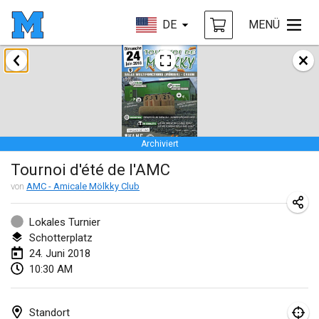
DE
MENÜ
Januar 2018
Open des rois de Mölkky
21. Jan. 2018
|
Frankreich
Archiviert
Individuel du Garo
Tournoi d'été de l'AMC
21. Jan. 2018
|
Frankreich
von
AMC - Amicale Mölkky Club
Tournoi d'Hiver
27. Jan. 2018
|
Frankreich
Lokales Turnier
Schotterplatz
Tournoi de Mölkky - Lesfous Dubâtonvaigeois
24. Juni 2018
10:30 AM
27. Jan. 2018
|
Frankreich
Februar 2018
Standort