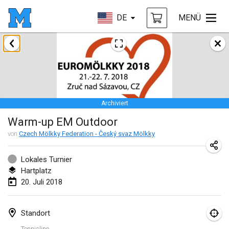
DE
MENÜ
Januar 2018
Open des rois de Mölkky
21. Jan. 2018
|
Frankreich
Archiviert
Individuel du Garo
Warm-up EM Outdoor
21. Jan. 2018
|
Frankreich
von
Czech Mölkky Federation - Český svaz Mölkky
Tournoi d'Hiver
27. Jan. 2018
|
Frankreich
Lokales Turnier
Hartplatz
Tournoi de Mölkky - Lesfous Dubâtonvaigeois
20. Juli 2018
27. Jan. 2018
|
Frankreich
Standort
Februar 2018
Tennisline