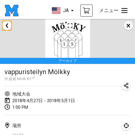
JA
メニュー
2018年1月
Open des rois de Mölkky
2018年1月21日
|
フランス
アーカイブ
Individuel du Garo
vappuristeilyn Mölkky
2018年1月21日
|
フランス
作成者
Mölk KY
Tournoi d'Hiver
2018年1月27日
|
フランス
地域大会
2018年4月27日 - 2018年5月1日
Tournoi de Mölkky - Lesfous Dubâtonvaigeois
1:00 PM
2018年1月27日
|
フランス
場所
2018年2月
Vesillä