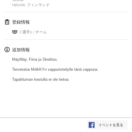
Helsinki
,
フィンランド
Lumi Mölkky
2018年2月3日
|
フィンランド
登録情報
Tournoi de la St Valentin
2 選手s / チーム
2018年2月10日
|
フランス
追加情報
Faschings-Mölkky
2018年2月11日
|
ドイツ
MäyMäy, Fiina ja Skeittoo.
Tervetuloa MölkKYn vappuristeilylle tänä vappuna.
Rakovnické mölkkování
2018年2月24日
|
チェコ
Tapahtuman kestolla ei ole tietoa.
SM HalliMölkky - Finnish Championship
2018年2月24日
|
フィンランド
Tournoi de l'ASSER
リストを表示
2018年2月24日
|
フランス
イベントを見る
表示中
243
トーナメント
監修:
Mölkk Your World