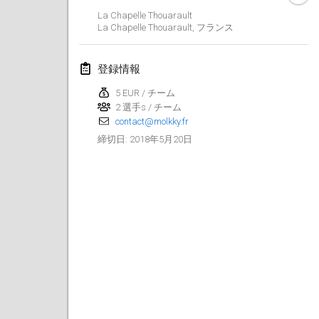
La Chapelle Thouarault
Lumi Mölkky
La Chapelle Thouarault
,
フランス
2018年2月3日
|
フィンランド
登録情報
Tournoi de la St Valentin
2018年2月10日
|
フランス
5 EUR / チーム
2 選手s / チーム
contact@molkky.fr
Faschings-Mölkky
2018年5月20日
締切日
:
2018年2月11日
|
ドイツ
Rakovnické mölkkování
2018年2月24日
|
チェコ
SM HalliMölkky - Finnish Championship
2018年2月24日
|
フィンランド
Tournoi de l'ASSER
2018年2月24日
|
フランス