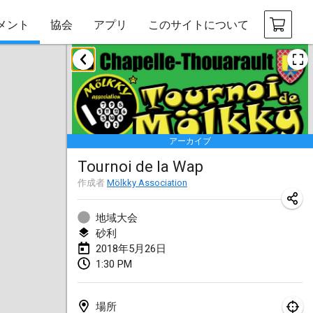
メント
協会
アプリ
このサイトについて
2018年1月
Open des rois de Mölkky
2018年1月21日
|
フランス
アーカイブ
Individuel du Garo
Tournoi de la Wap
2018年1月21日
|
フランス
作成者
Mölkky Association
Tournoi d'Hiver
2018年1月27日
|
フランス
地域大会
砂利
Tournoi de Mölkky - Lesfous Dubâtonvaigeois
2018年5月26日
1:30 PM
2018年1月27日
|
フランス
2018年2月
場所