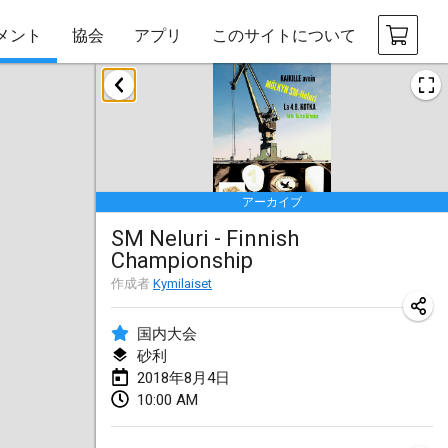
メント
協会
アプリ
このサイトについて
2018年1月
Open des rois de Mölkky
2018年1月21日
|
フランス
アーカイブ
Individuel du Garo
SM Neluri - Finnish
2018年1月21日
|
フランス
Championship
Tournoi d'Hiver
作成者
Kymilaiset
2018年1月27日
|
フランス
国内大会
Tournoi de Mölkky - Lesfous Dubâtonvaigeois
砂利
2018年8月4日
2018年1月27日
|
フランス
10:00 AM
2018年2月