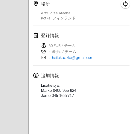
場所
Lumi Mölkky
Arto Tolsa Areena
2018年2月3日
|
フィンランド
Kotka
,
フィンランド
Tournoi de la St Valentin
登録情報
2018年2月10日
|
フランス
60 EUR / チーム
Faschings-Mölkky
4 選手s / チーム
urheilukaakko@gmail.com
2018年2月11日
|
ドイツ
Rakovnické mölkkování
追加情報
2018年2月24日
|
チェコ
Lisätietoja:
Marko 0400-955 824
SM HalliMölkky - Finnish Championship
Jarno 045-1687717
2018年2月24日
|
フィンランド
Tournoi de l'ASSER
2018年2月24日
|
フランス