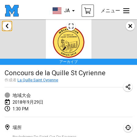
JA
メニュー
2018年1月
Open des rois de Mölkky
2018年1月21日
|
フランス
アーカイブ
Individuel du Garo
Concours de la Quille St Cyrienne
2018年1月21日
|
フランス
作成者
La Quille Saint Cyrienne
Tournoi d'Hiver
2018年1月27日
|
フランス
地域大会
2018年9月29日
Tournoi de Mölkky - Lesfous Dubâtonvaigeois
1:30 PM
2018年1月27日
|
フランス
場所
2018年2月
Boulodrome De Saint Cyr De Favieres