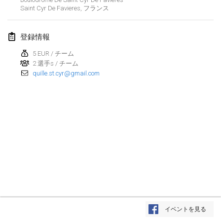
Saint Cyr De Favieres
,
フランス
Lumi Mölkky
2018年2月3日
|
フィンランド
登録情報
Tournoi de la St Valentin
5 EUR / チーム
2018年2月10日
|
フランス
2 選手s / チーム
quille.st.cyr@gmail.com
Faschings-Mölkky
2018年2月11日
|
ドイツ
Rakovnické mölkkování
2018年2月24日
|
チェコ
SM HalliMölkky - Finnish Championship
2018年2月24日
|
フィンランド
Tournoi de l'ASSER
リストを表示
2018年2月24日
|
フランス
イベントを見る
表示中
243
トーナメント
監修:
Mölkk Your World