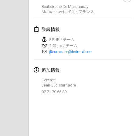
Boulodrome De Marsannay
Lumi Mölkky
Marsannay-La-Côte
,
フランス
2018年2月3日
|
フィンランド
登録情報
Tournoi de la St Valentin
2018年2月10日
|
フランス
8 EUR / チーム
2 選手s / チーム
jltournadre@hotmail.com
Faschings-Mölkky
2018年2月11日
|
ドイツ
追加情報
Rakovnické mölkkování
Contact:
2018年2月24日
|
チェコ
Jean-Luc Tournadre
07 71 70 66 89
SM HalliMölkky - Finnish Championship
2018年2月24日
|
フィンランド
Tournoi de l'ASSER
2018年2月24日
|
フランス