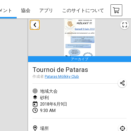
メント
協会
アプリ
このサイトについて
2018年1月
Open des rois de Mölkky
2018年1月21日
|
フランス
アーカイブ
Individuel du Garo
Tournoi de Pataras
2018年1月21日
|
フランス
作成者
Pataras Mölkky Club
Tournoi d'Hiver
2018年1月27日
|
フランス
地域大会
砂利
Tournoi de Mölkky - Lesfous Dubâtonvaigeois
2018年6月9日
9:30 AM
2018年1月27日
|
フランス
2018年2月
場所