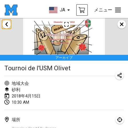
JA
メニュー
2018年1月
Open des rois de Mölkky
2018年1月21日
|
フランス
アーカイブ
Individuel du Garo
Tournoi de l'USM Olivet
2018年1月21日
|
フランス
Tournoi d'Hiver
地域大会
2018年1月27日
|
フランス
砂利
2018年4月15日
Tournoi de Mölkky - Lesfous Dubâtonvaigeois
10:30 AM
2018年1月27日
|
フランス
場所
2018年2月