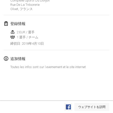
Complexe Sportif Du Donjon
Rue De La Trésorerie
Lumi Mölkky
Olivet
,
フランス
2018年2月3日
|
フィンランド
登録情報
Tournoi de la St Valentin
2018年2月10日
|
フランス
2 EUR / 選手
1 選手 / チーム
Faschings-Mölkky
2018年4月10日
締切日
:
2018年2月11日
|
ドイツ
追加情報
Rakovnické mölkkování
Toutes les infos sont sur l evemement et le site internet
2018年2月24日
|
チェコ
SM HalliMölkky - Finnish Championship
2018年2月24日
|
フィンランド
Tournoi de l'ASSER
リストを表示
2018年2月24日
|
フランス
ウェブサイトを訪問
表示中
243
トーナメント
監修:
Mölkk Your World