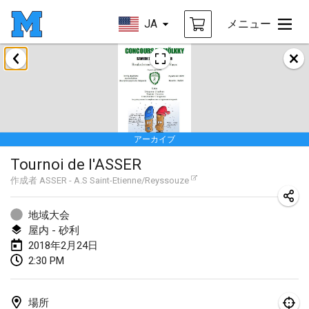
JA
メニュー
2018年1月
Open des rois de Mölkky
2018年1月21日
|
フランス
アーカイブ
Individuel du Garo
Tournoi de l'ASSER
2018年1月21日
|
フランス
作成者
ASSER - A.S Saint-Etienne/Reyssouze
Tournoi d'Hiver
2018年1月27日
|
フランス
地域大会
屋内 - 砂利
Tournoi de Mölkky - Lesfous Dubâtonvaigeois
2018年2月24日
2:30 PM
2018年1月27日
|
フランス
2018年2月
場所