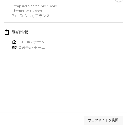
Complexe Sportif Des Nivres
Lumi Mölkky
Chemin Des Nivres
2018年2月3日
|
フィンランド
Pont-De-Vaux
,
フランス
Tournoi de la St Valentin
登録情報
2018年2月10日
|
フランス
10 EUR / チーム
2 選手s / チーム
Faschings-Mölkky
2018年2月11日
|
ドイツ
Rakovnické mölkkování
2018年2月24日
|
チェコ
SM HalliMölkky - Finnish Championship
2018年2月24日
|
フィンランド
Tournoi de l'ASSER
リストを表示
2018年2月24日
|
フランス
ウェブサイトを訪問
表示中
243
トーナメント
監修:
Mölkk Your World