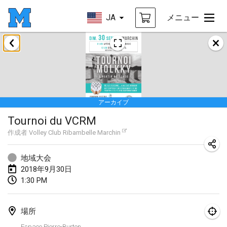
JA
メニュー
2018年1月
Open des rois de Mölkky
2018年1月21日
|
フランス
アーカイブ
Individuel du Garo
Tournoi du VCRM
2018年1月21日
|
フランス
作成者
Volley Club Ribambelle Marchin
Tournoi d'Hiver
2018年1月27日
|
フランス
地域大会
2018年9月30日
Tournoi de Mölkky - Lesfous Dubâtonvaigeois
1:30 PM
2018年1月27日
|
フランス
場所
2018年2月
Espace Pierre-Burton