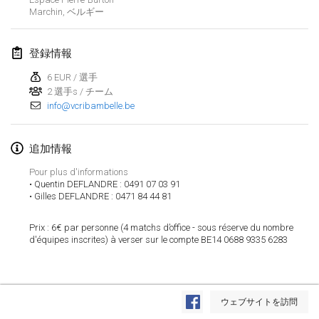
Marchin
,
ベルギー
Lumi Mölkky
2018年2月3日
|
フィンランド
登録情報
Tournoi de la St Valentin
6 EUR / 選手
2018年2月10日
|
フランス
2 選手s / チーム
info@vcribambelle.be
Faschings-Mölkky
2018年2月11日
|
ドイツ
追加情報
Pour plus d'informations
Rakovnické mölkkování
• Quentin DEFLANDRE : 0491 07 03 91
2018年2月24日
|
チェコ
• Gilles DEFLANDRE : 0471 84 44 81
SM HalliMölkky - Finnish Championship
Prix : 6€ par personne (4 matchs d’office - sous réserve du nombre 
d'équipes inscrites) à verser sur le compte BE14 0688 9335 6283
2018年2月24日
|
フィンランド
Tournoi de l'ASSER
リストを表示
2018年2月24日
|
フランス
ウェブサイトを訪問
表示中
243
トーナメント
監修:
Mölkk Your World