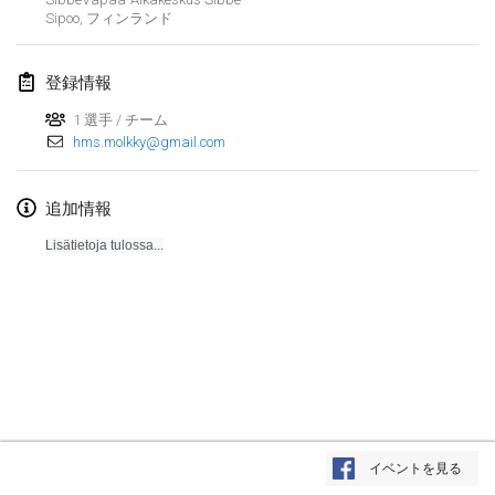
Sipoo
,
フィンランド
Lumi Mölkky
2018年2月3日
|
フィンランド
登録情報
Tournoi de la St Valentin
1 選手 / チーム
2018年2月10日
|
フランス
hms.molkky@gmail.com
Faschings-Mölkky
追加情報
2018年2月11日
|
ドイツ
Lisätietoja tulossa...
Rakovnické mölkkování
2018年2月24日
|
チェコ
SM HalliMölkky - Finnish Championship
2018年2月24日
|
フィンランド
Tournoi de l'ASSER
リストを表示
2018年2月24日
|
フランス
イベントを見る
表示中
243
トーナメント
監修:
Mölkk Your World