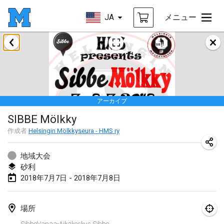
JA
メニュー
2018年1月
Open des rois de Mölkky
2018年1月21日
|
フランス
アーカイブ
Individuel du Garo
SIBBE Mölkky
2018年1月21日
|
フランス
作成者
Helsingin Mölkkyseura - HMS ry
Tournoi d'Hiver
2018年1月27日
|
フランス
地域大会
砂利
Tournoi de Mölkky - Lesfous Dubâtonvaigeois
2018年7月7日 - 2018年7月8日
2018年1月27日
|
フランス
場所
2018年2月
SibbeVapaa-Aikakeskus Sibbe