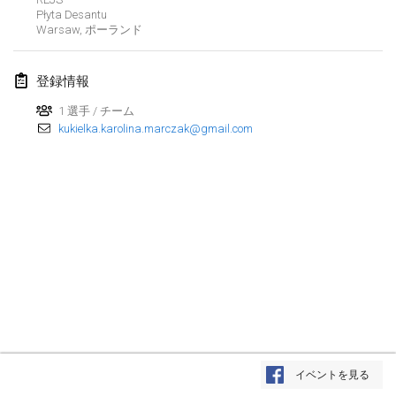
Płyta Desantu
Lumi Mölkky
Warsaw
,
ポーランド
2018年2月3日
|
フィンランド
登録情報
Tournoi de la St Valentin
2018年2月10日
|
フランス
1 選手 / チーム
kukielka.karolina.marczak@gmail.com
Faschings-Mölkky
2018年2月11日
|
ドイツ
Rakovnické mölkkování
2018年2月24日
|
チェコ
SM HalliMölkky - Finnish Championship
2018年2月24日
|
フィンランド
Tournoi de l'ASSER
リストを表示
2018年2月24日
|
フランス
イベントを見る
表示中
243
トーナメント
監修:
Mölkk Your World