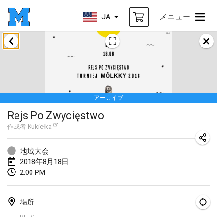
JA
メニュー
2018年1月
Open des rois de Mölkky
2018年1月21日
|
フランス
アーカイブ
Individuel du Garo
Rejs Po Zwycięstwo
2018年1月21日
|
フランス
作成者
Kukiełka
Tournoi d'Hiver
2018年1月27日
|
フランス
地域大会
2018年8月18日
Tournoi de Mölkky - Lesfous Dubâtonvaigeois
2:00 PM
2018年1月27日
|
フランス
場所
2018年2月
REJS