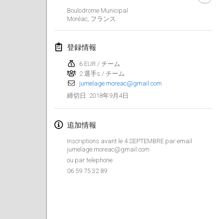
Boulodrome Municipal
Lumi Mölkky
Moréac
,
フランス
2018年2月3日
|
フィンランド
登録情報
Tournoi de la St Valentin
2018年2月10日
|
フランス
6 EUR / チーム
2 選手s / チーム
jumelage.moreac@gmail.com
Faschings-Mölkky
2018年9月4日
締切日
:
2018年2月11日
|
ドイツ
Rakovnické mölkkování
追加情報
2018年2月24日
|
チェコ
Inscriptions avant le 4 SEPTEMBRE par email
jumelage.moreac@gmail.com
SM HalliMölkky - Finnish Championship
ou par telephone
2018年2月24日
|
フィンランド
06 59 75 32 89
Tournoi de l'ASSER
2018年2月24日
|
フランス