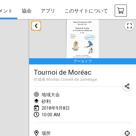
メント
協会
アプリ
このサイトについて
2018年1月
Open des rois de Mölkky
2018年1月21日
|
フランス
アーカイブ
Individuel du Garo
Tournoi de Moréac
2018年1月21日
|
フランス
作成者
Moréac Comité de Jumelage
Tournoi d'Hiver
2018年1月27日
|
フランス
地域大会
砂利
Tournoi de Mölkky - Lesfous Dubâtonvaigeois
2018年9月8日
10:00 AM
2018年1月27日
|
フランス
2018年2月
場所