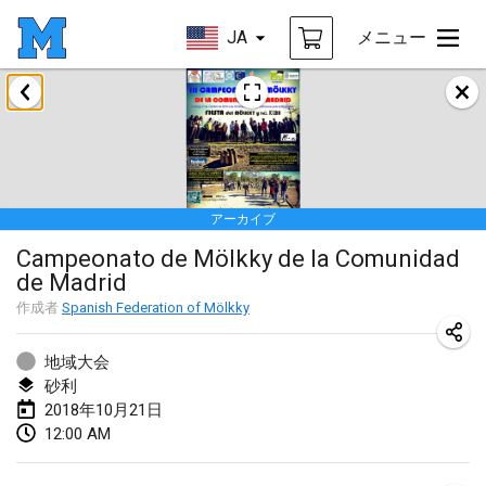
JA
メニュー
2018年1月
Open des rois de Mölkky
2018年1月21日
|
フランス
アーカイブ
Individuel du Garo
Campeonato de Mölkky de la Comunidad
2018年1月21日
|
フランス
de Madrid
Tournoi d'Hiver
作成者
Spanish Federation of Mölkky
2018年1月27日
|
フランス
地域大会
Tournoi de Mölkky - Lesfous Dubâtonvaigeois
砂利
2018年10月21日
2018年1月27日
|
フランス
12:00 AM
2018年2月