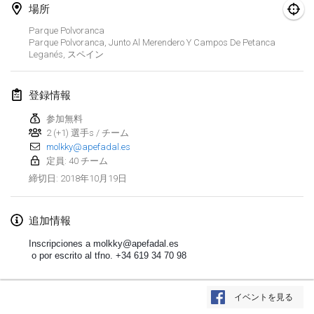
場所
Lumi Mölkky
Parque Polvoranca
2018年2月3日
|
フィンランド
Parque Polvoranca, Junto Al Merendero Y Campos De Petanca
Leganés
,
スペイン
Tournoi de la St Valentin
2018年2月10日
|
フランス
登録情報
参加無料
Faschings-Mölkky
2 (+1) 選手s / チーム
2018年2月11日
|
ドイツ
molkky@apefadal.es
定員: 40 チーム
Rakovnické mölkkování
2018年10月19日
締切日
:
2018年2月24日
|
チェコ
追加情報
SM HalliMölkky - Finnish Championship
2018年2月24日
|
フィンランド
Inscripciones a molkky@apefadal.es
o por escrito al tfno. +34 619 34 70 98
Tournoi de l'ASSER
リストを表示
2018年2月24日
|
フランス
イベントを見る
表示中
243
トーナメント
監修:
Mölkk Your World