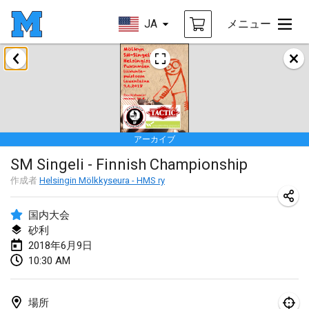
JA
メニュー
2018年1月
Open des rois de Mölkky
2018年1月21日
|
フランス
アーカイブ
Individuel du Garo
SM Singeli - Finnish Championship
2018年1月21日
|
フランス
作成者
Helsingin Mölkkyseura - HMS ry
Tournoi d'Hiver
2018年1月27日
|
フランス
国内大会
砂利
Tournoi de Mölkky - Lesfous Dubâtonvaigeois
2018年6月9日
10:30 AM
2018年1月27日
|
フランス
2018年2月
場所