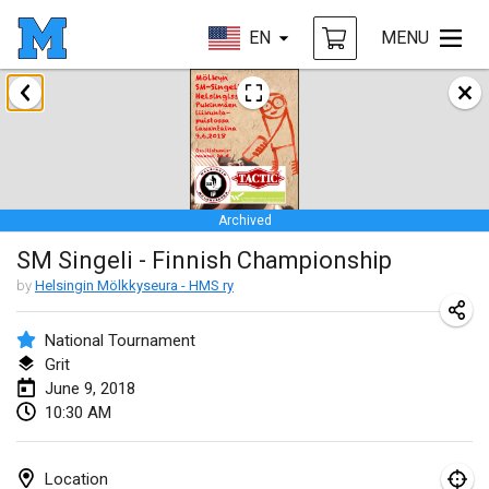
EN
MENU
January 2018
Open des rois de Mölkky
Jan 21, 2018
|
France
Archived
Individuel du Garo
SM Singeli - Finnish Championship
Jan 21, 2018
|
France
by
Helsingin Mölkkyseura - HMS ry
Tournoi d'Hiver
Jan 27, 2018
|
France
National Tournament
Grit
Tournoi de Mölkky - Lesfous Dubâtonvaigeois
June 9, 2018
10:30 AM
Jan 27, 2018
|
France
February 2018
Location