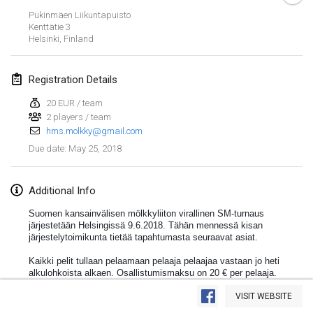
Pukinmäen Liikuntapuisto
Lumi Mölkky
Kenttätie 3
Feb 3, 2018
|
Finland
Helsinki
,
Finland
Tournoi de la St Valentin
Registration Details
Feb 10, 2018
|
France
20 EUR / team
2 players / team
Faschings-Mölkky
hms.molkky@gmail.com
Feb 11, 2018
|
Germany
May 25, 2018
Due date
:
Rakovnické mölkkování
Feb 24, 2018
|
Czech Republic
Additional Info
Suomen kansainvälisen mölkkyliiton virallinen SM-turnaus
SM HalliMölkky - Finnish Championship
järjestetään Helsingissä 9.6.2018. Tähän mennessä kisan
järjestelytoimikunta tietää tapahtumasta seuraavat asiat.
Feb 24, 2018
|
Finland
Kaikki pelit tullaan pelaamaan pelaaja pelaajaa vastaan jo heti
Tournoi de l'ASSER
alkulohkoista alkaen. Osallistumismaksu on 20 € per pelaaja.
View list
Ilmoittautuminen 1.4. - 25.5.2018
Feb 24, 2018
|
France
VISIT WEBSITE
osoitteessa
http://helsinginmolkkyseura.weebly.com
Showing
243
tournaments
Curated by
Mölkk Your World