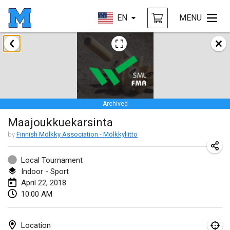
EN
MENU
January 2018
Open des rois de Mölkky
Jan 21, 2018
|
France
Archived
Individuel du Garo
Maajoukkuekarsinta
Jan 21, 2018
|
France
by
Finnish Mölkky Association - Mölkkyliitto
Tournoi d'Hiver
Jan 27, 2018
|
France
Local Tournament
Indoor - Sport
Tournoi de Mölkky - Lesfous Dubâtonvaigeois
April 22, 2018
10:00 AM
Jan 27, 2018
|
France
February 2018
Location