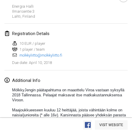
Energia Halli
Lumi Mölkky
Ilmarisentie
3
Feb 3, 2018
|
Finland
Lahti
,
Finland
Tournoi de la St Valentin
Registration Details
Feb 10, 2018
|
France
10 EUR / player
1 player / team
Faschings-Mölkky
molkkyliitto@molkkyliitto.fi
Feb 11, 2018
|
Germany
April 10, 2018
Due date
:
Rakovnické mölkkování
Feb 24, 2018
|
Czech Republic
Additional Info
MölkkyJengin päätapahtuma on maaottelu Viroa vastaan syksyllä
SM HalliMölkky - Finnish Championship
2018 Tallinnassa. Pelaajat maksavat itse matkakustannuksensa
Viroon.
Feb 24, 2018
|
Finland
Maajoukkueeseen kuuluu 12 heittäjää, joista vähintään kolme on
Tournoi de l'ASSER
naisia/junioreita (* alle 16v). Karsinnasta pääsee yhdeksän parasta
View list
heittäjää (joista vähintään kolme on naisia/junioreita) suoraan
Feb 24, 2018
|
France
Suomen maajoukkueeseen, Mölkkyliiton hallitus nimeää loput
VISIT WEBSITE
Showing
243
tournaments
kilpailijat.
Curated by
Mölkk Your World