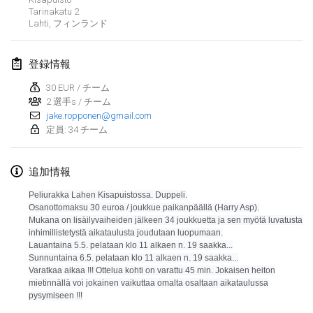
Tarinakatu
2
Lumi Mölkky
Lahti
,
フィンランド
2018年2月3日
|
フィンランド
登録情報
Tournoi de la St Valentin
2018年2月10日
|
フランス
30 EUR / チーム
2 選手s / チーム
jake.ropponen@gmail.com
Faschings-Mölkky
定員: 34 チーム
2018年2月11日
|
ドイツ
追加情報
Rakovnické mölkkování
2018年2月24日
|
チェコ
Peliurakka Lahen Kisapuistossa. Duppeli.
Osanottomaksu 30 euroa / joukkue paikanpäällä (Harry Asp).
Mukana on lisäilyvaiheiden jälkeen 34 joukkuetta ja sen myötä luvatusta
SM HalliMölkky - Finnish Championship
inhimillistetystä aikataulusta joudutaan luopumaan.
2018年2月24日
|
フィンランド
Lauantaina 5.5. pelataan klo 11 alkaen n. 19 saakka...
Sunnuntaina 6.5. pelataan klo 11 alkaen n. 19 saakka...
Varatkaa aikaa !!!
Ottelua kohti on varattu 45 min. Jokaisen heiton
Tournoi de l'ASSER
リストを表示
mietinnällä voi jokainen vaikuttaa omalta osaltaan aikataulussa
2018年2月24日
|
フランス
pysymiseen !!!
表示中
243
トーナメント
監修:
Mölkk Your World