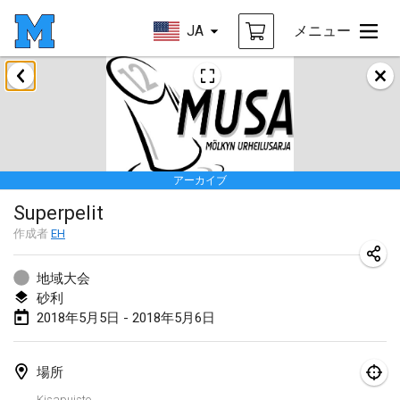
JA
メニュー
2018年1月
Open des rois de Mölkky
2018年1月21日
|
フランス
アーカイブ
Individuel du Garo
Superpelit
2018年1月21日
|
フランス
作成者
EH
Tournoi d'Hiver
2018年1月27日
|
フランス
地域大会
砂利
Tournoi de Mölkky - Lesfous Dubâtonvaigeois
2018年5月5日 - 2018年5月6日
2018年1月27日
|
フランス
場所
2018年2月
Kisapuisto