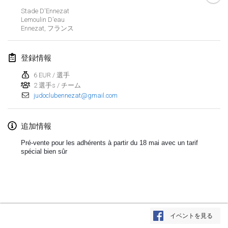
Stade D'Ennezat
Lumi Mölkky
Lemoulin D'eau
2018年2月3日
|
フィンランド
Ennezat
,
フランス
Tournoi de la St Valentin
登録情報
2018年2月10日
|
フランス
6 EUR / 選手
2 選手s / チーム
Faschings-Mölkky
judoclubennezat@gmail.com
2018年2月11日
|
ドイツ
Rakovnické mölkkování
追加情報
2018年2月24日
|
チェコ
Pré-vente pour les adhérents à partir du 18 mai avec un tarif
spécial bien sûr
SM HalliMölkky - Finnish Championship
2018年2月24日
|
フィンランド
Tournoi de l'ASSER
リストを表示
2018年2月24日
|
フランス
イベントを見る
表示中
243
トーナメント
監修:
Mölkk Your World