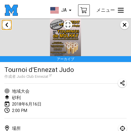
JA
メニュー
2018年1月
Open des rois de Mölkky
2018年1月21日
|
フランス
アーカイブ
Individuel du Garo
Tournoi d'Ennezat Judo
2018年1月21日
|
フランス
作成者
Judo Club Ennezat
Tournoi d'Hiver
2018年1月27日
|
フランス
地域大会
砂利
Tournoi de Mölkky - Lesfous Dubâtonvaigeois
2018年6月16日
2:00 PM
2018年1月27日
|
フランス
2018年2月
場所