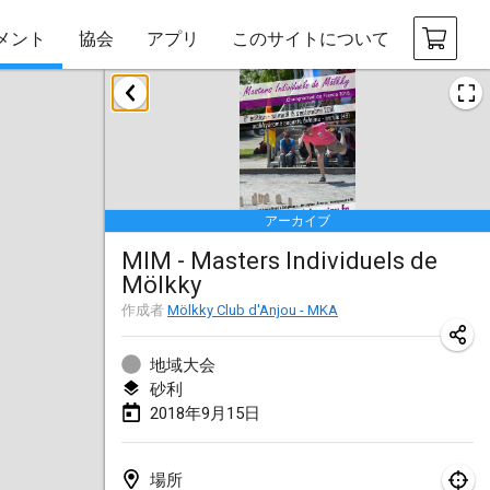
メント
協会
アプリ
このサイトについて
2018年1月
Open des rois de Mölkky
2018年1月21日
|
フランス
アーカイブ
Individuel du Garo
MIM - Masters Individuels de
2018年1月21日
|
フランス
Mölkky
Tournoi d'Hiver
作成者
Mölkky Club d'Anjou - MKA
2018年1月27日
|
フランス
地域大会
Tournoi de Mölkky - Lesfous Dubâtonvaigeois
砂利
2018年9月15日
2018年1月27日
|
フランス
2018年2月
場所