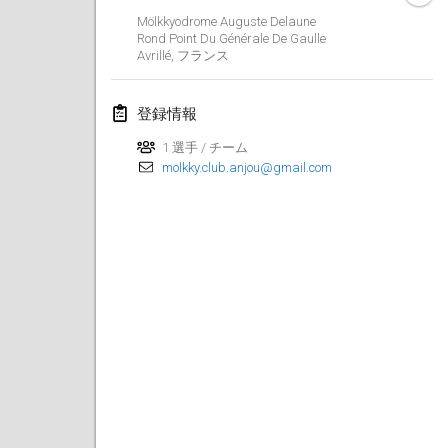
Mölkkyodrome Auguste Delaune
Lumi Mölkky
Rond Point Du Générale De Gaulle
2018年2月3日
|
フィンランド
Avrillé
,
フランス
Tournoi de la St Valentin
登録情報
2018年2月10日
|
フランス
1 選手 / チーム
molkky.club.anjou@gmail.com
Faschings-Mölkky
2018年2月11日
|
ドイツ
Rakovnické mölkkování
2018年2月24日
|
チェコ
SM HalliMölkky - Finnish Championship
2018年2月24日
|
フィンランド
Tournoi de l'ASSER
2018年2月24日
|
フランス