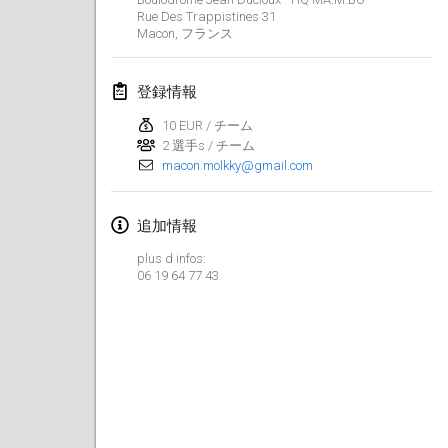
Rue Des Trappistines
31
Lumi Mölkky
Macon
,
フランス
2018年2月3日
|
フィンランド
登録情報
Tournoi de la St Valentin
2018年2月10日
|
フランス
10 EUR / チーム
2 選手s / チーム
macon.molkky@gmail.com
Faschings-Mölkky
2018年2月11日
|
ドイツ
追加情報
Rakovnické mölkkování
plus d infos:
2018年2月24日
|
チェコ
06 19 64 77 43
SM HalliMölkky - Finnish Championship
2018年2月24日
|
フィンランド
Tournoi de l'ASSER
2018年2月24日
|
フランス