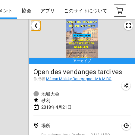
メント
協会
アプリ
このサイトについて
2018年1月
Open des rois de Mölkky
2018年1月21日
|
フランス
アーカイブ
Individuel du Garo
Open des vendanges tardives
2018年1月21日
|
フランス
作成者
Mâcon Mölkky Bourgogne - MA.M.BO
Tournoi d'Hiver
2018年1月27日
|
フランス
地域大会
砂利
Tournoi de Mölkky - Lesfous Dubâtonvaigeois
2018年4月21日
2018年1月27日
|
フランス
場所
2018年2月
Boulodrome Jean Ducloux - HQ MA.M.BO