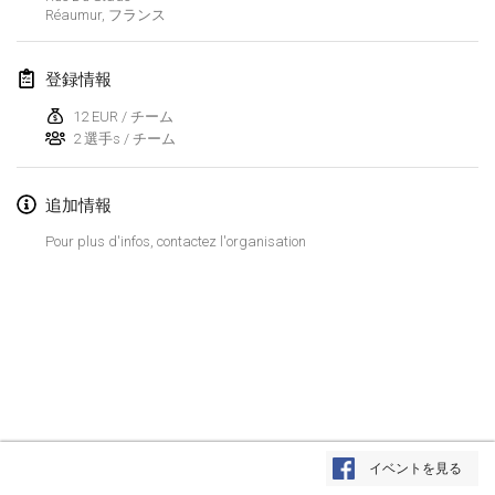
Réaumur
,
フランス
Lumi Mölkky
2018年2月3日
|
フィンランド
登録情報
Tournoi de la St Valentin
12 EUR / チーム
2018年2月10日
|
フランス
2 選手s / チーム
Faschings-Mölkky
追加情報
2018年2月11日
|
ドイツ
Pour plus d'infos, contactez l'organisation
Rakovnické mölkkování
2018年2月24日
|
チェコ
SM HalliMölkky - Finnish Championship
2018年2月24日
|
フィンランド
Tournoi de l'ASSER
リストを表示
2018年2月24日
|
フランス
イベントを見る
表示中
243
トーナメント
監修:
Mölkk Your World