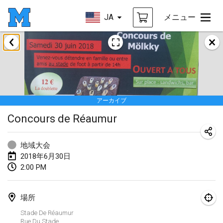
JA
メニュー
2018年1月
Open des rois de Mölkky
2018年1月21日
|
フランス
アーカイブ
Individuel du Garo
Concours de Réaumur
2018年1月21日
|
フランス
Tournoi d'Hiver
地域大会
2018年1月27日
|
フランス
2018年6月30日
2:00 PM
Tournoi de Mölkky - Lesfous Dubâtonvaigeois
2018年1月27日
|
フランス
場所
Stade De Réaumur
2018年2月
Rue Du Stade