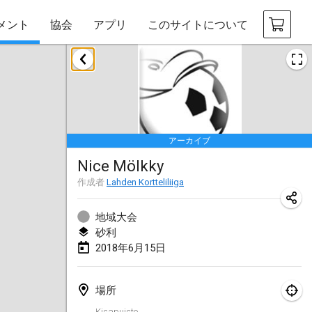
メント
協会
アプリ
このサイトについて
2018年1月
Open des rois de Mölkky
2018年1月21日
|
フランス
アーカイブ
Individuel du Garo
Nice Mölkky
2018年1月21日
|
フランス
作成者
Lahden Kortteliliiga
Tournoi d'Hiver
2018年1月27日
|
フランス
地域大会
砂利
Tournoi de Mölkky - Lesfous Dubâtonvaigeois
2018年6月15日
2018年1月27日
|
フランス
場所
2018年2月
Kisapuisto