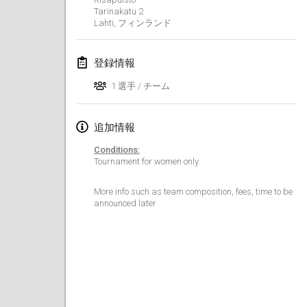
Tarinakatu
2
Lumi Mölkky
Lahti
,
フィンランド
2018年2月3日
|
フィンランド
登録情報
Tournoi de la St Valentin
2018年2月10日
|
フランス
1 選手 / チーム
Faschings-Mölkky
追加情報
2018年2月11日
|
ドイツ
Conditions:
Tournament for women only
Rakovnické mölkkování
2018年2月24日
|
チェコ
More info such as team composition, fees, time to be
announced later
SM HalliMölkky - Finnish Championship
2018年2月24日
|
フィンランド
Tournoi de l'ASSER
2018年2月24日
|
フランス