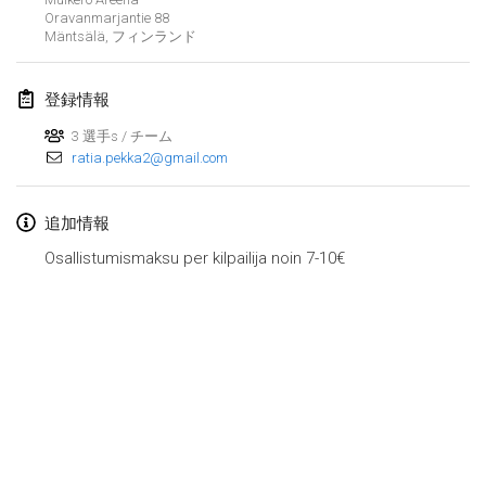
Oravanmarjantie 88
Lumi Mölkky
Mäntsälä
,
フィンランド
2018年2月3日
|
フィンランド
登録情報
Tournoi de la St Valentin
2018年2月10日
|
フランス
3 選手s / チーム
ratia.pekka2@gmail.com
Faschings-Mölkky
2018年2月11日
|
ドイツ
追加情報
Osallistumismaksu per kilpailija noin 7-10€
Rakovnické mölkkování
2018年2月24日
|
チェコ
SM HalliMölkky - Finnish Championship
2018年2月24日
|
フィンランド
Tournoi de l'ASSER
リストを表示
2018年2月24日
|
フランス
表示中
243
トーナメント
監修:
Mölkk Your World