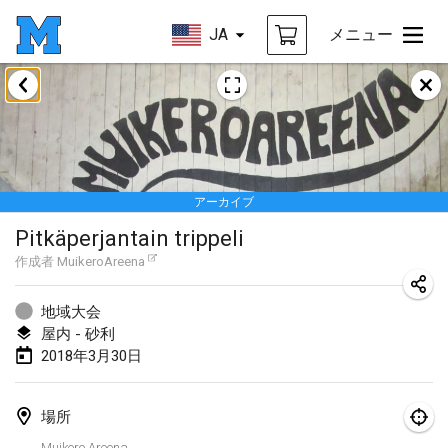
JA
メニュー
2018年1月
Open des rois de Mölkky
2018年1月21日
|
フランス
アーカイブ
Individuel du Garo
Pitkäperjantain trippeli
2018年1月21日
|
フランス
作成者
MuikeroAreena
Tournoi d'Hiver
2018年1月27日
|
フランス
地域大会
屋内 - 砂利
Tournoi de Mölkky - Lesfous Dubâtonvaigeois
2018年3月30日
2018年1月27日
|
フランス
場所
2018年2月
Muikero Areena