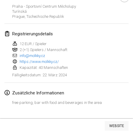
21. Jan. 2024
|
Polen
Praha - Sportovní Centrum Měcholupy
Turínská
Tournoi de Mölkky - Lesfous Dubâtonvaigeois
Prague
,
Tschechische Republik
27. Jan. 2024
|
Frankreich
Registrierungsdetails
SingeliDuppeli
27. Jan. 2024
|
Finnland
12 EUR / Spieler
2 (+1) Spielers / Mannschaft
info@molkky.cz
Februar 2024
https://www.molkky.cz/
Kapazität: 40 Mannschaften
US Mölkky Winter
22. März 2024
Fälligkeitsdatum
:
2. Feb. 2024
|
Vereinigte Staaten
Zusätzliche Informationen
SM HalliMölkky - Finnish Championship
3. Feb. 2024
|
Finnland
free parking, bar with food and beverages in the area
Indoor de la CASAS
Liste anzeigen
17. Feb. 2024
|
Frankreich
WEBSITE
236
Turnieren angezeigt
Kuratiert von
Mölkk Your World