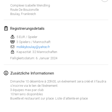
21. Jan. 2024
|
Polen
Complexe Isabelle Wendling
Route De Bouzonville
Tournoi de Mölkky - Lesfous Dubâtonvaigeois
Boulay
,
Frankreich
27. Jan. 2024
|
Frankreich
Registrierungsdetails
SingeliDuppeli
27. Jan. 2024
|
Finnland
5 EUR / Spieler
3 Spielers / Mannschaft
molkkyboulay@yahoo.fr
Februar 2024
Kapazität: 32 Mannschaften
6. Januar 2024
Fälligkeitsdatum
:
US Mölkky Winter
2. Feb. 2024
|
Vereinigte Staaten
Zusätzliche Informationen
SM HalliMölkky - Finnish Championship
Dimanche 10 décembre à 20h00, un événement sera créé et il faudra
3. Feb. 2024
|
Finnland
s’inscrire via le lien de l’événement.
3 équipes max par club
10 terrains disponibles
Indoor de la CASAS
Buvette et restaurant sur place. Liste d'attente en place
Liste anzeigen
17. Feb. 2024
|
Frankreich
236
Turnieren angezeigt
Kuratiert von
Mölkk Your World